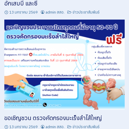
อักเสบบี และซี
EB 23 หน่วยงาน มีการรวมกลุ่มของบุคลากรในหน่วยงานในนาม “ชมรม STRONG รวมพลคนทำดี …
13 มกราคม 2569
admin สสอ.
ข่าวประชาสัมพันธ์
EB 24 หน่วยงานมีนโยบายและมีแนวปฏิบัติที่เคารพสิทธิมนุษยชนและศักดิ์ศรีของผู้ปฏิบัติงานมาตรการในการ
ป้องกันและแก้ไขปัญหาการล่วงละเมิดหรือคุกคามทางเพศในการทำงาน
EB 3 หน่วยงานมีการเผยแพร่แผนการจัดซื้อจัดจ้างประจำปี (1)
EB 3 หน่วยงานมีรายงานการวิเคราะห์ผลการจัดซื้อจัดจ้างและการจัดหาพัสดุประจำปีงบประมาณ พ.ศ. 2563
EB 4 หน่วยงานมีการเผยแพร่บันทึกรายละเอียดวิธีการและขั้นตอนการจัดซื้อจัดจ้างอย่างเป็นระบบ (1)
EB 4 หน่วยงานมีมาตรการ และวางระบบเพื่อส่งเสริมความโปร่งใสในการจัดซื้อจัดจ้างและการจัดหาพัสดุ
ปีงบประมาณ พ.ศ. 2564
EB 5 หน่วยงานของท่านเปิดโอกาสให้ผู้มีส่วนได้ส่วนเสียมีโอกาสเข้ามามีส่วนร่วมในการดำเนินงานตามภารกิจ
หลักของหน่วยงานอย่างไร (1)
EB 5 หน่วยงานมีการสรุปผลการดำเนินการจัดซื้อจัดจ้างในรอบเดือน ประจำปีงบประมาณ พ.ศ. 2564
EB 6 ผู้บริหารแสดงนโยบายการบริหารและพัฒนาทรัพยากรบุคคล
EB 6 ผู้มีส่วนได้ส่วนเสียเข้ามามีส่วนร่วมในการจัดทำแผนงาน/โครงการ ตามภารกิจหลักของหน่วยงาน (1)
ขอเชิญชวน ตรวจคัดกรองมะเร็งลำไส้ใหญ่
EB 7 ผู้มีส่วนได้ส่วนเสียเข้ามามีส่วนร่วมในการดำเนินงานโครงการตามภารกิจหลักของหน่วยงาน (1)
13 มกราคม 2569
admin สสอ.
ข่าวประชาสัมพันธ์