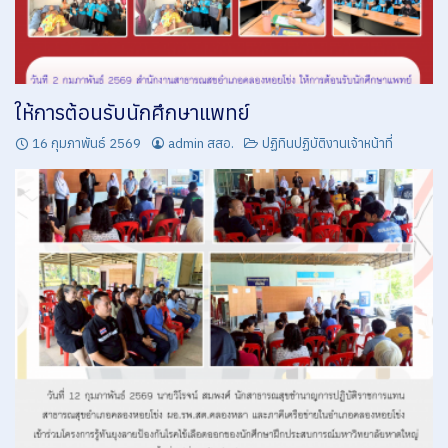
MOIT1 หน่วยงานมีการกำหนดมาตรการ และวางระบบการเผยแพร่ข้อมูลต่อสาธารณะผ่านเว็บไซต์ ของหน่วย
งาน
moit2-10 แผนเงินบำรุง สสอ.คลองหอยโข่ง
ให้การต้อนรับนักศึกษาแพทย์
page-home
16 กุมภาพันธ์ 2569
admin สสอ.
ปฏิทินปฏิบัติงานเจ้าหน้าที่
ความโปร่งใสในองค์กร ITA
ค่านิยมองค์กร
ติดต่อเรา
นโยบายการคุ้มครองข้อมูลส่วนบุคคล กระทรวงสาธารณสุข
ปฏิทินสํานักงานสาธารณสุขอําเภอคลองหอยโข่ง
ประกาศจังหวัดสงขลา เรื่องประกวดราคาซื้อรถบรรทุก (ดีเซล) ขนาด 1 ตัน
ระบบสารสนเทศ
รายงานน้ำท่วม
วิสัยทัศน์ พันธกิจ นโยบาย แผนยุทธศาสตร์