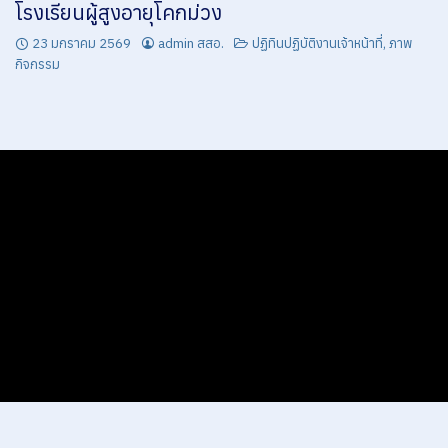
โรงเรียนผู้สูงอายุโคกม่วง
ไตรมาสที่ 4 ชุดใบสำคัญการเบิกจ่าย เดือนกรกฎาคม 2564 – กันยายน 2564
23 มกราคม 2569
admin สสอ.
ปฏิทินปฏิบัติงานเจ้าหน้าที่
,
ภาพ
กิจกรรม