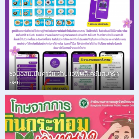
ชวนอสม.นับคาร์บ ผ่านแอพพลิเคชั่นสมาร์ท
อสม.