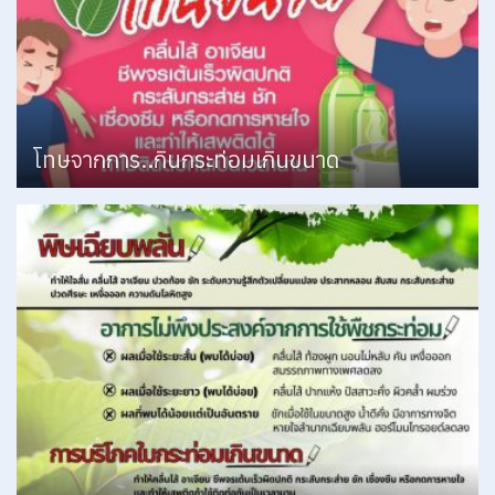
โทษจากการ..กินกระท่อมเกินขนาด